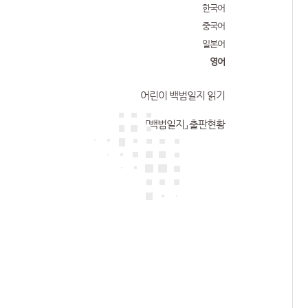
한국어
중국어
일본어
영어
어린이 백범일지 읽기
「백범일지」 출판현황