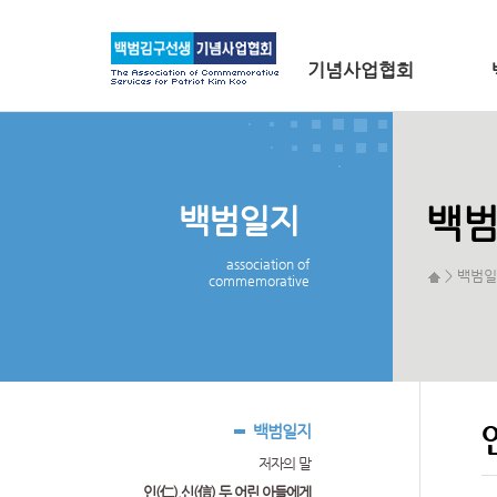
메인 메뉴로 바로가기
본문으로 바로가기
기념사업협회
백범일지
백
association of
> 백범일
commemorative
백범일지
저자의 말
인(仁).신(信) 두 어린 아들에게