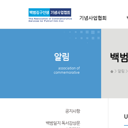
메인 메뉴로 바로가기
본문으로 바로가기
기념사업협회
알림
백범
association of
> 알림 
commemorative
공지사항
U
백범일지 독서감상문