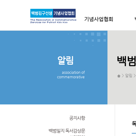
메인 메뉴로 바로가기
본문으로 바로가기
기념사업협회
알림
백범
association of
> 알림 
commemorative
공지사항
백범일지 독서감상문