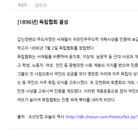
관리자
작성자
[1896년] 독립협회 결성
갑신정변의 주도자였던 서재필이 자유민주주의적 개혁사상을 민중에 보급
하고자 1896년 7월 2일 독립협회를 창립했다.
독립협회는 서재필을 비롯하여 윤치호, 이상재, 남궁억 등 근대 사상과 
고 학생, 노동자, 여성, 천민 등 광범위한 사회 계층의 지지를 받으며 민
그들의 첫 사업으로서 국민의 성금을 모아 영은문 자리에 자주 독립의 
는 등 국민의 자주 독립 의식을 고취시켰다. 또 강연회와 토론회의 개최,
민권 사상을 고취시켜 민중을 계도했다. 이러한 계몽운동으로 점차 국민의
여도가 높아져 독립협회는 민중 속에 뿌리를 내리게 되었다.
출처 : 조선닷컴 오늘의 역사
(
http://db.chosun.com/history/list.