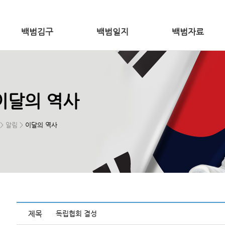
백범김구
백범일지
백범자료
이달의 역사
> 알림 >
이달의 역사
제목
독립협회 결성