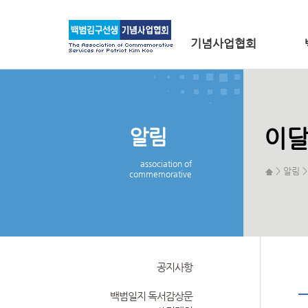
메인 메뉴로 바로가기
본문으로 바로가기
기념사업협회
알림
이달
association of
> 알림 
commemorative
공지사항
백범일지 독서감상문