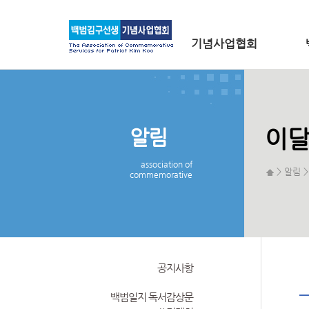
메인 메뉴로 바로가기
본문으로 바로가기
기념사업협회
알림
이달
association of
> 알림 
commemorative
공지사항
백범일지 독서감상문